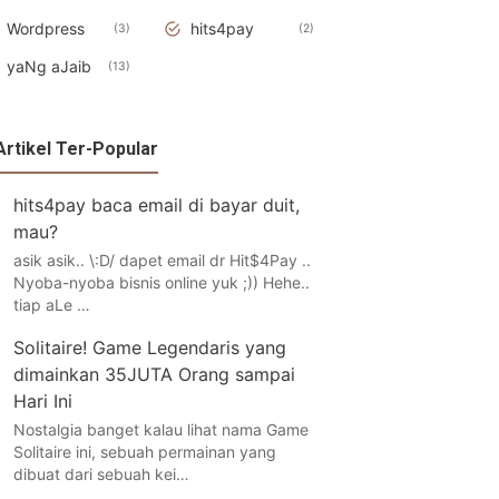
Wordpress
hits4pay
3
2
yaNg aJaib
13
Artikel Ter-Popular
hits4pay baca email di bayar duit,
mau?
asik asik.. \:D/ dapet email dr Hit$4Pay ..
Nyoba-nyoba bisnis online yuk ;)) Hehe..
tiap aLe …
Solitaire! Game Legendaris yang
dimainkan 35JUTA Orang sampai
Hari Ini
Nostalgia banget kalau lihat nama Game
Solitaire ini, sebuah permainan yang
dibuat dari sebuah kei…