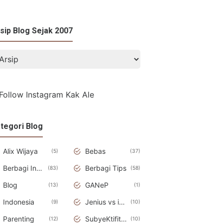
sip Blog Sejak 2007
tegori Blog
Alix Wijaya
Bebas
5
37
Berbagi Informasi
Berbagi Tips
83
58
Blog
GANeP
13
1
Indonesia
Jenius vs iDiot
9
10
Parenting
SubyeKtifitas
12
10