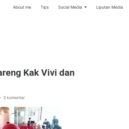
About me
Tips
Social Media
Liputan Media
areng Kak Vivi dan
3 komentar