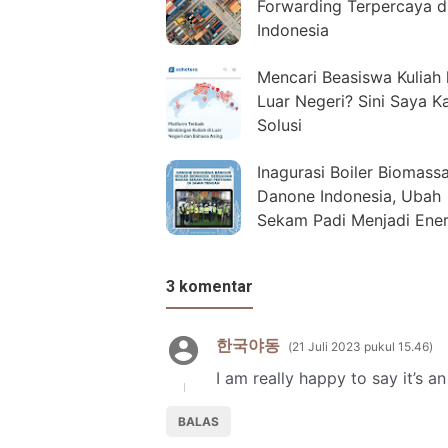
Forwarding Terpercaya d
Indonesia
Mencari Beasiswa Kuliah
Luar Negeri? Sini Saya K
Solusi
Inagurasi Boiler Biomass
Danone Indonesia, Ubah
Sekam Padi Menjadi Ener
3 komentar
한국야동
21 Juli 2023 pukul 15.46
I am really happy to say it’s an
BALAS