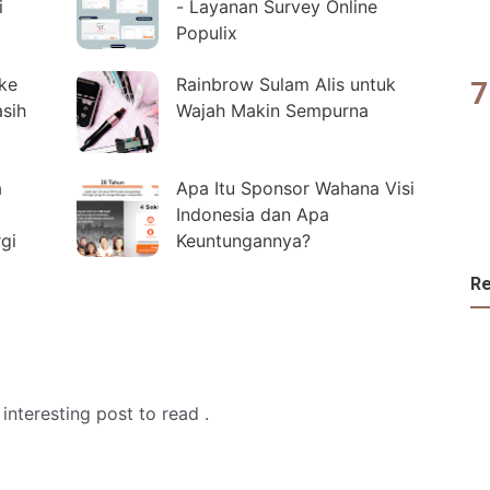
i
- Layanan Survey Online
Populix
 ke
Rainbrow Sulam Alis untuk
asih
Wajah Makin Sempurna
a
Apa Itu Sponsor Wahana Visi
Indonesia dan Apa
gi
Keuntungannya?
R
 interesting post to read .