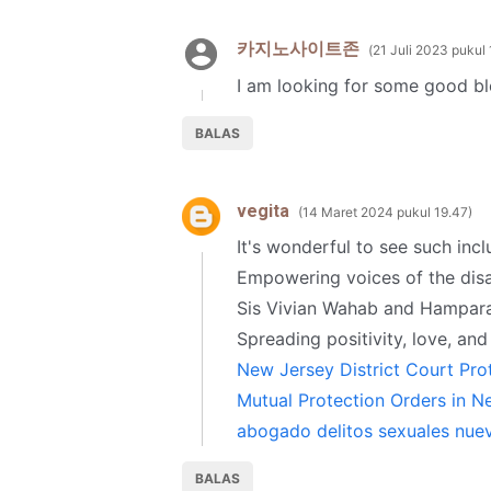
카지노사이트존
21 Juli 2023 pukul
I am looking for some good blo
BALAS
vegita
14 Maret 2024 pukul 19.47
It's wonderful to see such incl
Empowering voices of the disab
Sis Vivian Wahab and Hamparan
Spreading positivity, love, and 
New Jersey District Court Pro
Mutual Protection Orders in N
abogado delitos sexuales nuev
BALAS