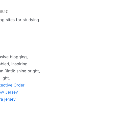
 15.46
g sites for studying.
usive blogging,
led, inspiring.
 Rintik shine bright,
light.
tective Order
ew Jersey
a jersey