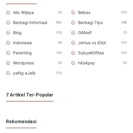
Alix Wijaya
Bebas
5
37
Berbagi Informasi
Berbagi Tips
83
58
Blog
GANeP
13
1
Indonesia
Jenius vs iDiot
9
10
Parenting
SubyeKtifitas
12
10
Wordpress
hits4pay
3
2
yaNg aJaib
13
7 Artikel Ter-Popular
Rekomendasi