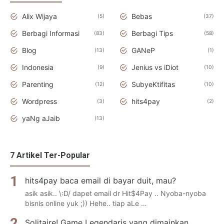
Alix Wijaya
Bebas
5
37
Berbagi Informasi
Berbagi Tips
83
58
Blog
GANeP
13
1
Indonesia
Jenius vs iDiot
9
10
Parenting
SubyeKtifitas
12
10
Wordpress
hits4pay
3
2
yaNg aJaib
13
7 Artikel Ter-Popular
hits4pay baca email di bayar duit, mau?
asik asik.. \:D/ dapet email dr Hit$4Pay .. Nyoba-nyoba
bisnis online yuk ;)) Hehe.. tiap aLe …
Solitaire! Game Legendaris yang dimainkan