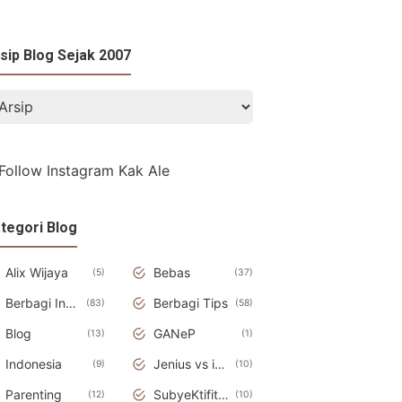
sip Blog Sejak 2007
tegori Blog
Alix Wijaya
Bebas
5
37
Berbagi Informasi
Berbagi Tips
83
58
Blog
GANeP
13
1
Indonesia
Jenius vs iDiot
9
10
Parenting
SubyeKtifitas
12
10