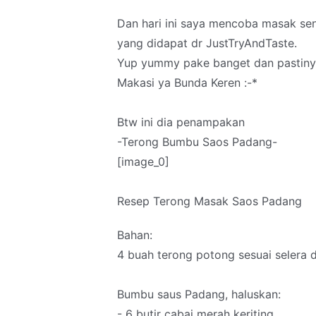
Dan hari ini saya mencoba masak sen
yang didapat dr JustTryAndTaste.
Yup yummy pake banget dan pastiny
Makasi ya Bunda Keren :-*
Btw ini dia penampakan
-Terong Bumbu Saos Padang-
[image_0]
Resep Terong Masak Saos Padang
Bahan:
4 buah terong potong sesuai selera 
Bumbu saus Padang, haluskan:
- 6 butir cabai merah keriting