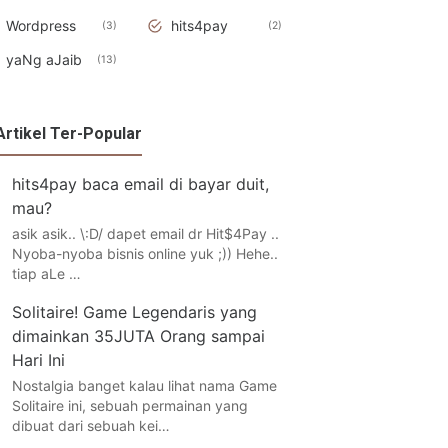
Wordpress
hits4pay
3
2
yaNg aJaib
13
Artikel Ter-Popular
hits4pay baca email di bayar duit,
mau?
asik asik.. \:D/ dapet email dr Hit$4Pay ..
Nyoba-nyoba bisnis online yuk ;)) Hehe..
tiap aLe …
Solitaire! Game Legendaris yang
dimainkan 35JUTA Orang sampai
Hari Ini
Nostalgia banget kalau lihat nama Game
Solitaire ini, sebuah permainan yang
dibuat dari sebuah kei…