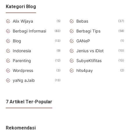
Kategori Blog
Alix Wijaya
Bebas
5
37
Berbagi Informasi
Berbagi Tips
83
58
Blog
GANeP
13
1
Indonesia
Jenius vs iDiot
9
10
Parenting
SubyeKtifitas
12
10
Wordpress
hits4pay
3
2
yaNg aJaib
13
7 Artikel Ter-Popular
Rekomendasi