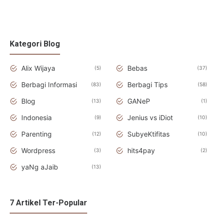
Kategori Blog
Alix Wijaya
Bebas
5
37
Berbagi Informasi
Berbagi Tips
83
58
Blog
GANeP
13
1
Indonesia
Jenius vs iDiot
9
10
Parenting
SubyeKtifitas
12
10
Wordpress
hits4pay
3
2
yaNg aJaib
13
7 Artikel Ter-Popular