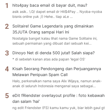
hits4pay baca email di bayar duit, mau?
asik asik.. \:D/ dapet email dr Hit$4Pay .. Nyoba-nyoba
bisnis online yuk ;)) Hehe.. tiap aLe …
Solitaire! Game Legendaris yang dimainkan
35JUTA Orang sampai Hari Ini
Nostalgia banget kalau lihat nama Game Solitaire ini,
sebuah permainan yang dibuat dari sebuah kei…
Dinoyo Net di denda 500 juta!! Salah siapa?
* di sebelah kanan atas ada papan 'legal OS'
Kisah Seorang Pendongeng dan Perjuangannya
Melawan Penipuan Spam Call
Halo, perkenalkan nama saya Alix Wijaya, namun anak-
anak di seluruh Indonesia mengenal saya sebagai…
eDit fRiendster overlayout profile : foto kebawah
dan salam ‘hai’
ng edit Friendster (FS) kamu kamu yuk, biar lebih gaul gt